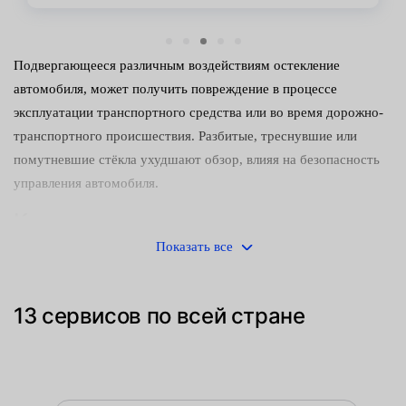
Подвергающееся различным воздействиям остекление
автомобиля, может получить повреждение в процессе
эксплуатации транспортного средства или во время дорожно-
транспортного происшествия. Разбитые, треснувшие или
помутневшие стёкла ухудшают обзор, влияя на безопасность
управления автомобиля.
Как проводится замена
Показать все
Используя современные технологии, производители
закрепляют отдельные элементы остекления с помощью
высокопрочных клеящих составов. При этом для снятия
13 сервисов по всей стране
старых и установки новых деталей требуются:
специальные профессиональные навыки;