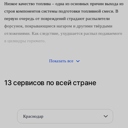
Низкое качество топлива – одна из основных причин выхода из
строя компонентов системы подготовки топливной смеси. В
первую очередь от повреждений страдают распылители
форсунок, покрывающиеся нагаром и другими твёрдыми
отложениями. Как следствие, ухудшается распыл подаваемого
в цилиндры горючего.
О возникновении проблем можно узнать по характерным
симптомам:
Показать все
падению мощности и ухудшению тяговых характеристик
силового агрегата;
13 сервисов по всей стране
неравномерной работе двигателя, возникновению
вибраций на разных режимах;
увеличению расхода топлива и количества вредных
Краснодар
веществ, содержащихся в выхлопных газах.