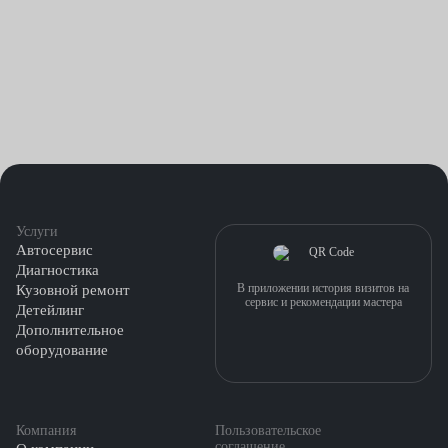
сервисным центром по умеренным ценам, это хороший способ
привести машину в порядок без значительных затрат.
Услуги
Автосервис
Диагностика
В приложении история визитов на
Кузовной ремонт
сервис и рекомендации мастера
Детейлинг
Дополнительное
оборудование
Компания
Пользовательское
соглашение