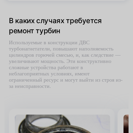
В каких случаях требуется
ремонт турбин
Используемые в конструкции ДВС
турбонагнетатели, повышают наполняемость
цилиндров горючей смесью, и, как следствие —
увеличивают мощность. Эти конструктивно
сложные устройства работают в
неблагоприятных условиях, имеют
ограниченный ресурс и могут выйти из строя из-
за неисправности.