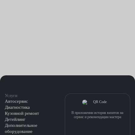
элементы двигателя.
Передув или перекрут. Из-за повышенных оборотов могут
повреждаться втулки и вал.
Неисправность форсунок и других компонентов
топливной системы. В этом случае большое количество
нагара оседает на поверхностях и приводит к
повреждению стопорных колес, механизма изменяемой
геометрии и т. д.
Цена ремонта турбин в автосервисах Fresh Auto начинается от
4500 рублей. Мы демонтируем узел, заменяем поврежденные
Услуги
детали, проверяем герметичность соединений.
Автосервис
Диагностика
В приложении история визитов на
Кузовной ремонт
сервис и рекомендации мастера
Детейлинг
Дополнительное
оборудование