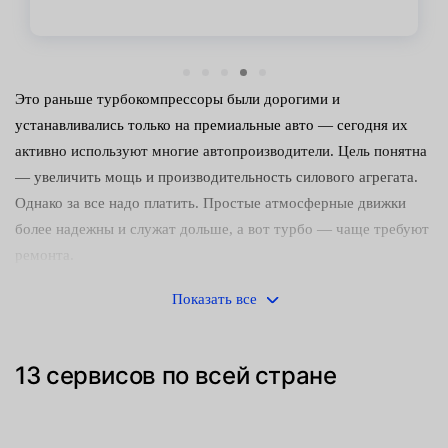
Это раньше турбокомпрессоры были дорогими и
устанавливались только на премиальные авто — сегодня их
активно используют многие автопроизводители. Цель понятна
— увеличить мощь и производительность силового агрегата.
Однако за все надо платить. Простые атмосферные движки
более надежны и служат дольше, а вот турбо — чаще требуют
ремонта.
Ресурс узла во многом зависит от ухода за машиной и
Показать все
манерой вождения. Компрессор не любит агрессивной езды,
некачественное масло и плохое топливо. Кроме того, владелец
13 сервисов по всей стране
должен вовремя заменять воздушный фильтр. Если правильно
следить за турбиной, она прослужит не меньше 150 тыс.
километров, а на дизельных моторах — вдвое больше.