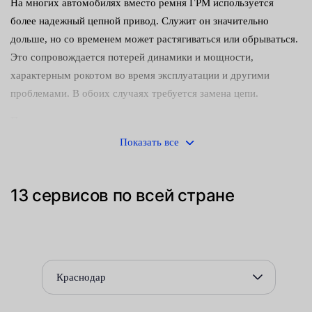
На многих автомобилях вместо ремня ГРМ используется
более надежный цепной привод. Служит он значительно
дольше, но со временем может растягиваться или обрываться.
Это сопровождается потерей динамики и мощности,
характерным рокотом во время эксплуатации и другими
проблемами. В обоих случаях требуется замена цепи.
Привод данного типа считается устаревшим, но имеет
множество плюсов:
Показать все
высокая прочность — повреждается крайне редко,
выдерживает до 500 тыс. км пробега и более (на
13 сервисов по всей стране
премиальных авто, типа Mercedes-Benz);
невосприимчивость к высоким и низким температурам;
отсутствие растяжения под нагрузкой (если не изношен).
Краснодар
С другой стороны, цепь имеет следующие недостатки: