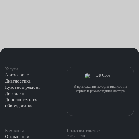
Например, на Kia ставятся приводы такого типа.
Стоит услуга замены цепи у нас от 7500 рублей. Записаться на
процедуру вы можете онлайн — заполнив форму на нашем
сайте. Оператор быстро свяжется с вами и предоставит всю
необходимую информацию. Также можете посетить любой из
наших автосервисов в Москве, Краснодаре и других городах.
Услуги
Автосервис
Диагностика
В приложении история визитов на
Кузовной ремонт
сервис и рекомендации мастера
Детейлинг
Дополнительное
оборудование
Компания
Пользовательское
соглашение
О компании