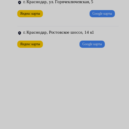
большой вес — по сравнению с ремнем в несколько раз;
г. Краснодар, ул. Горячеключевская, 5
Яндекс карты
Google карты
сложность конструкции — в конце концов, она влияет на
итоговую цену запчасти, но и кроме того, устройство
должно оснащаться дополнительно успокоителем и
г. Краснодар, Ростовское шоссе, 14 к1
натяжителем (эти детали тоже могут выходить из строя и
создавать владельцам лишние хлопоты);
Яндекс карты
Google карты
трудная замена — приходится снимать много деталей
(включая переднюю плиту ДВС), а также правильно
регулировать взаимное расположение обоих валов.
Причинами выхода из строя узла, мотористы сервисных
центров Fresh Auto называют неисправность натяжителя, износ
или обрыв успокоительной пластины, растяжения на каком-
либо участке и т. д. Некоторые цепи удается подтянуть, и
таким образом решить проблему. Однако на современных
автомобилях устанавливаются другие конструкции — они не
предусматривают возможность ручной регулировки.