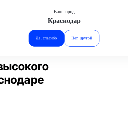
Ваш город
Краснодар
Минеральные Воды
ание
Замена проводов высокого напряжения
Ростов-на-Дону
Да, спасибо
Нет, другой
Ставрополь
Статьи
Отзывы
Тюмень
высокого
снодаре