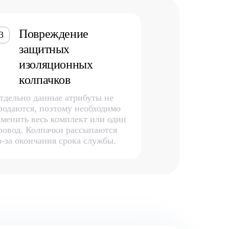
Повреждение
3
защитных
изоляционных
колпачков
тдельно данные атрибуты не
родаются, поэтому необходимо
аменить весь комплект или один
ровод. Колпачки рассыпаются
з-за окончания срока службы.