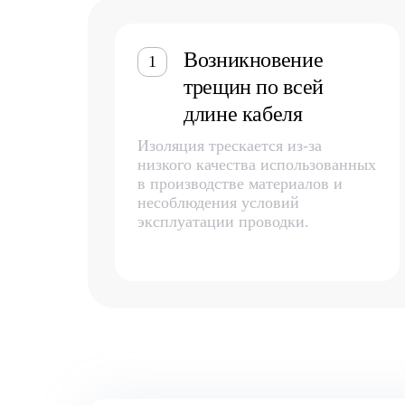
Возникновение
1
трещин по всей
длине кабеля
Изоляция трескается из-за
низкого качества использованных
в производстве материалов и
несоблюдения условий
эксплуатации проводки.