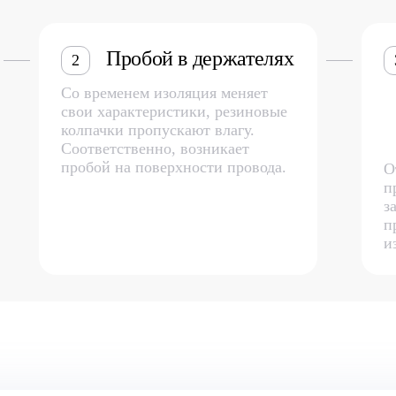
Пробой в держателях
2
Со временем изоляция меняет
свои характеристики, резиновые
колпачки пропускают влагу.
Соответственно, возникает
пробой на поверхности провода.
О
п
з
п
и