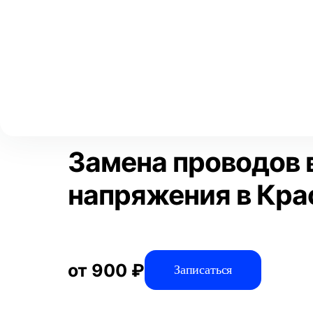
Выберите свой город
Москва
Главная
Услуги
Отзывы
Автосервис
Электрооборудов
Аксай
Волгоград
Преимущества
Воронеж
Краснодар
Замена проводов 
напряжения в Кра
от 900 ₽
Записаться