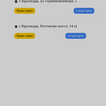
г. Краснодар, ул. Горячеключевская, 5
Только после этого, вооружившись специальными
Яндекс карты
Google карты
инструментами, распиливают отрывной болт — его головка
бывает априори сорвана при затяжке резьбового соединения с
г. Краснодар, Ростовское шоссе, 14 к1
определенным усилием.
Чтобы снять замок зажигания и установить новую запасную
Яндекс карты
Google карты
часть, требуются опыт и специфические профессиональные
навыки. Вы примите правильное решение, решив не пытаться
произвести ремонт самостоятельно, а доверив обслуживание
электрикам и механикам наших техцентров.