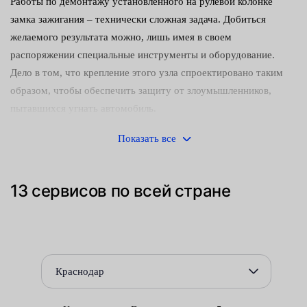
Работы по демонтажу установленного на рулевой колонке
замка зажигания – технически сложная задача. Добиться
желаемого результата можно, лишь имея в своем
распоряжении специальные инструменты и оборудование.
Дело в том, что крепление этого узла спроектировано таким
образом, чтобы обеспечить защиту от злоумышленников,
пытавшихся угнать автомобиль.
Для замены вышедшей из строя детали, в центрах
Показать все
обслуживания Fresh Auto проводят следующие работы:
демонтируют защитно-декоративный кожух рулевой
13 сервисов по всей стране
колонки;
отсоединяют подходящие к контактной группе провода;
снимают контактную группу;
Краснодар
вставляют ключ в замочную скважину и поворачивают
личинку в нужное положение.