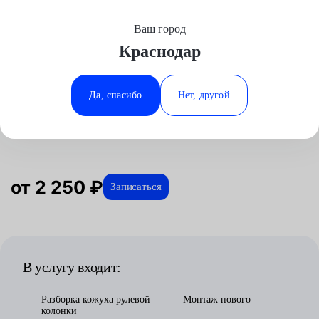
Ваш город
Выберите свой город
Краснодар
Москва
Минеральные Воды
Главная
Услуги
Отзывы
Автосервис
Электрооборудование
Замена замка зажигания
Аксай
Ростов-на-Дону
Да, спасибо
Нет, другой
Замена замка зажигания в
Волгоград
Ставрополь
Краснодаре
Воронеж
Тюмень
Краснодар
от 2 250 ₽
Записаться
В услугу входит:
Разборка кожуха рулевой
Монтаж нового
колонки