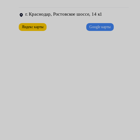
люфты в рейке и рычажных подвесках, проседание
пружин, неисправность амортизаторов, проблема с
г. Краснодар, Ростовское шоссе, 14 к1
шаровыми и гранатами;
Яндекс карты
Google карты
быстрый износ шин — плохая балансировка;
стуки и другие шумы — практически любая
неисправность может сопровождаться лишними звуками.
Ремонт подразумевает замену изношенных элементов ходовой
— рычагов, стоек, поворотных кулаков, шаровых опор,
ШРУСов, втулок, сайлентблоков и других деталей.