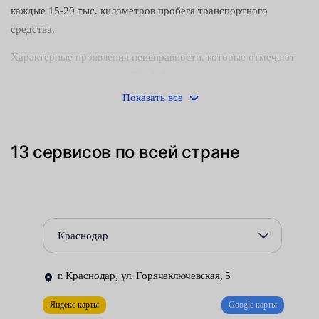
каждые 15-20 тыс. километров пробега транспортного
средства.
Характерные проявления неисправности, которые отмечают
сотрудники автосервисов Fresh Auto:
Показать все
автомобиль тянет в сторону на ровной дороге —
возможны проблемы с амортизатором, нарушение
установки углов колес и т. д;
13 сервисов по всей стране
крены и раскачивание кузова при торможении и
поворотах — износ сайлентблоков, повреждение рычагов,
поломка рессор и пружин;
Краснодар
машина петляет на высокой скорости — течь
амортизаторов, увеличение зазоров в рулевых тягах и
наконечниках, разбалтывание крепежей;
г. Краснодар, ул. Горячеключевская, 5
Яндекс карты
Google карты
вибрации на различных оборотах двигателя в движении —