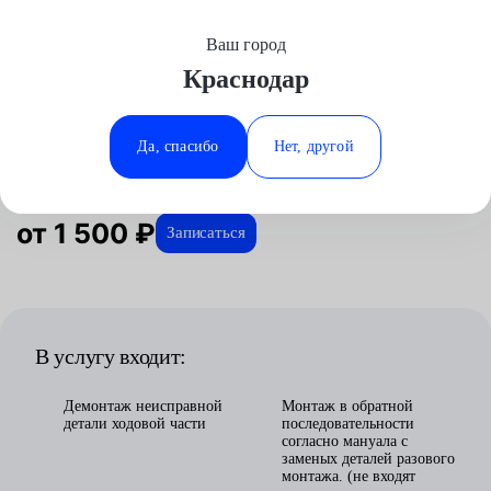
Ваш город
Выберите свой город
Краснодар
Москва
Минеральные Воды
Главная
Услуги
Отзывы
Автосервис
Подвеска
Ремонт ходовой
Аксай
Ростов-на-Дону
Ремонт ходовой в Краснодаре
Да, спасибо
Нет, другой
Волгоград
Ставрополь
Воронеж
Тюмень
Краснодар
от 1 500 ₽
Записаться
В услугу входит:
Демонтаж неисправной
Монтаж в обратной
детали ходовой части
последовательности
согласно мануала с
заменых деталей разового
монтажа. (не входят