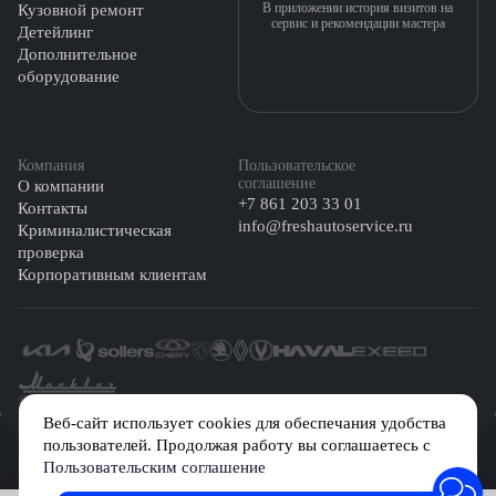
В приложении история визитов на
Кузовной ремонт
сервис и рекомендации мастера
Детейлинг
Дополнительное
оборудование
Компания
Пользовательское
соглашение
О компании
+7 861 203 33 01
Контакты
info@freshautoservice.ru
Криминалистическая
проверка
Корпоративным клиентам
©️ 2026 Fresh Auto
Веб-сайт использует cookies для обеспечания удобства
пользователей. Продолжая работу вы соглашаетесь с
Сетевое издание «Первый автомобильный маркетплейс» зарегистрировано
Пользовательским соглашение
Решением Федеральной службы по надзору в сфере связи, информационных
технологий и массовых коммуникаций (Роскомнадзор) № Эл № ФС77-84512 от