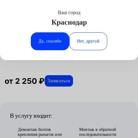
Ваш город
Выберите свой город
Краснодар
Москва
Минеральные Воды
Главная
Услуги
Отзывы
Автосервис
Подвеска
Замена пружин подвески
Аксай
Ростов-на-Дону
Да, спасибо
Нет, другой
Замена пружин подвески в
Волгоград
Ставрополь
Краснодаре
Воронеж
Тюмень
Краснодар
от 2 250 ₽
Записаться
В услугу входит:
Демонтаж болтов
Монтаж в обратной
крепления рычагов или
последовательности