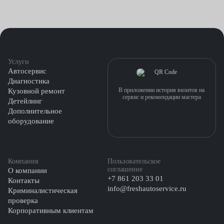
увод автомобиля в одну из сторон.
Как меняют ступицу в автосервисах Fresh Auto:
поднятие машины;
Услуги
Автосервис
демонтаж колеса;
Диагностика
В приложении история визитов на
Кузовной ремонт
сервис и рекомендации мастера
отгиб примятой пластины и выкручивание гайки;
Детейлинг
Дополнительное
снятие суппорта и шаровой опоры;
оборудование
вывод приводного вала;
Компания
Пользовательское
отсоединение крепежей с поворотного кулака;
соглашение
О компании
+7 861 203 33 01
Контакты
очистка всех посадочных мест от грязи и следов
info@freshautoservice.ru
Криминалистическая
ржавчины;
проверка
Корпоративным клиентам
дефектовка неисправных компонентов — сюда также