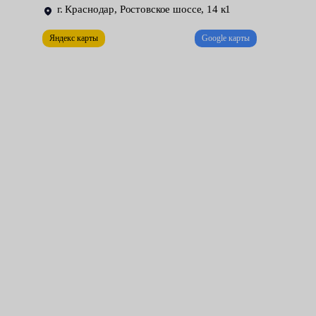
заводской брак.
г. Краснодар, Ростовское шоссе, 14 к1
Замена производится для обеспечения надежности крепления
Яндекс карты
Google карты
колес и безопасности передвижения, когда ремонт
нецелесообразен.
Характерные признаки неисправности:
большой люфт колеса в подвешенном состоянии;
перегрев ступицы и затрудненное вращение колеса;
самопроизвольное торможение машины;
неравномерный износ шин — обычно сопровождается
вибрацией, отдающей в руль;
гул и другие звуки во время езды, особенно по плохим
дорогам;
утечки смазки;