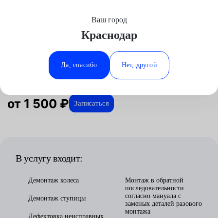
Ваш город
Выберите свой город
Краснодар
Москва
Минеральные Воды
Главная
Услуги
Отзывы
Автосервис
Подвеска
Замена ступицы
Аксай
Ростов-на-Дону
Замена ступицы в Краснодаре
Да, спасибо
Нет, другой
Волгоград
Ставрополь
Воронеж
Тюмень
Краснодар
от 1 500 ₽
Записаться
В услугу входит:
Демонтаж колеса
Монтаж в обратной
последовательности
согласно мануала с
Демонтаж ступицы
заменых деталей разового
монтажа
Дефектовка неисправных