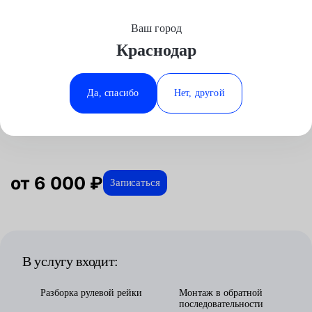
Ваш город
Выберите свой город
Краснодар
Москва
Минеральные Воды
Главная
Услуги
Отзывы
Автосервис
Рулевое управление
Ремонт электрических рулевых реек
Chevrolet
Аксай
Ростов-на-Дону
Да, спасибо
Нет, другой
Ремонт электрических рулевых
Волгоград
Ставрополь
реек для Chevrolet в Краснодаре
Воронеж
Тюмень
Краснодар
от 6 000 ₽
Записаться
В услугу входит:
Разборка рулевой рейки
Монтаж в обратной
последовательности