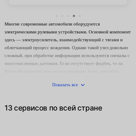
Многие современные автомобили оборудуются
электрическими рулевыми устройствами. Основной компонент
здесь — электроусилитель, взаимодействующий с тягами и
облегчающий процесс вождения. Однако такой узел довольно
сложный, при обработке информации используются сигналы с
многочисленных датчиков. Если отсутствует фидбек, то на
большой скорости даже малое смещение колес способно
вызвать аварийную ситуацию. Поэтому мы настоятельно
Показать все
рекомендуем не затягивать с ремонтом таких механизмов,
чтобы избежать серьезных последствий.
13 сервисов по всей стране
Признаки неисправности электрореек мало чем отличаются от
стандартов:
вибрация колес в движении;