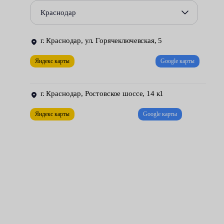
посторонние звуки;
Краснодар
люфт руля и другие проблемы — невозврат в исходное
положение, тугость, чрезмерная мягкость.
г. Краснодар, ул. Горячеключевская, 5
Цена этой услуги в сервисах Fresh Auto начинается от 6000
Яндекс карты
Google карты
рублей. Ремонт рейки ЭУР подразумевает разборку,
дефектовку, замену неисправных деталей.
г. Краснодар, Ростовское шоссе, 14 к1
Яндекс карты
Google карты