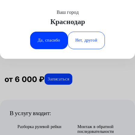
Ваш город
Выберите свой город
Краснодар
Москва
Минеральные Воды
Главная
Услуги
Отзывы
Автосервис
Рулевое управление
Ремонт электрических рулевых реек
Renault
Аксай
Ростов-на-Дону
Да, спасибо
Нет, другой
Ремонт электрических рулевых
Волгоград
Ставрополь
реек для Renault в Краснодаре
Воронеж
Тюмень
Краснодар
от 6 000 ₽
Записаться
В услугу входит:
Разборка рулевой рейки
Монтаж в обратной
последовательности