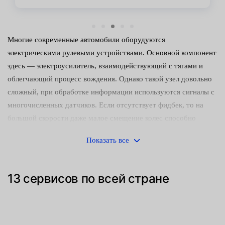
Многие современные автомобили оборудуются
электрическими рулевыми устройствами. Основной компонент
здесь — электроусилитель, взаимодействующий с тягами и
облегчающий процесс вождения. Однако такой узел довольно
сложный, при обработке информации используются сигналы с
многочисленных датчиков. Если отсутствует фидбек, то на
большой скорости даже малое смещение колес способно
вызвать аварийную ситуацию. Поэтому мы настоятельно
Показать все
рекомендуем не затягивать с ремонтом таких механизмов,
чтобы избежать серьезных последствий.
13 сервисов по всей стране
Признаки неисправности электрореек мало чем отличаются от
стандартов:
вибрация колес в движении;