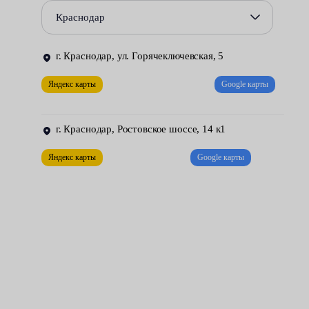
посторонние звуки;
Краснодар
люфт руля и другие проблемы — невозврат в исходное
положение, тугость, чрезмерная мягкость.
г. Краснодар, ул. Горячеключевская, 5
Цена этой услуги в сервисах Fresh Auto начинается от 6000
Яндекс карты
Google карты
рублей. Ремонт рейки ЭУР подразумевает разборку,
дефектовку, замену неисправных деталей.
г. Краснодар, Ростовское шоссе, 14 к1
Яндекс карты
Google карты