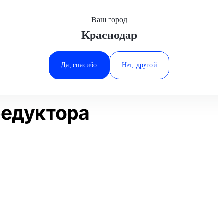
Ваш город
Краснодар
Минеральные Воды
ие
Замена рулевого редуктора
Ростов-на-Дону
Да, спасибо
Нет, другой
Ставрополь
Статьи
Отзывы
Тюмень
редуктора