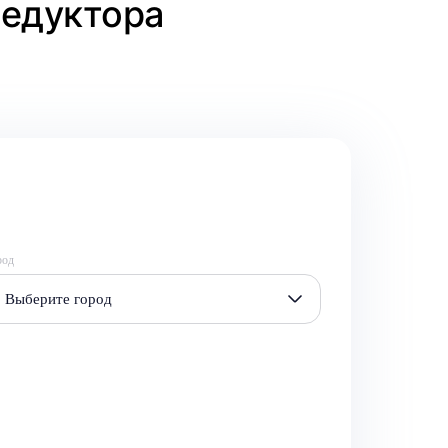
редуктора
род
Выберите город