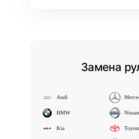
Замена ру
Audi
Merce
BMW
Nissa
Kia
Toyot