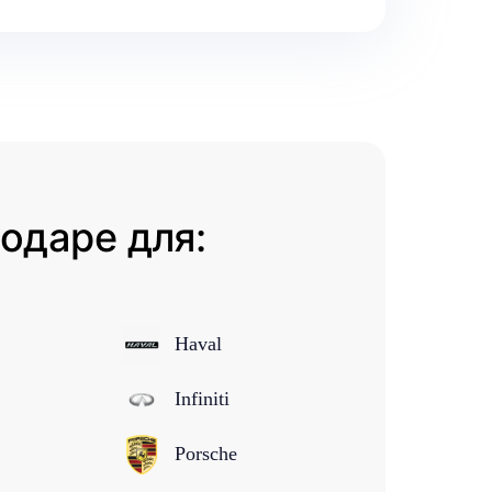
одаре для:
Haval
Infiniti
Porsche