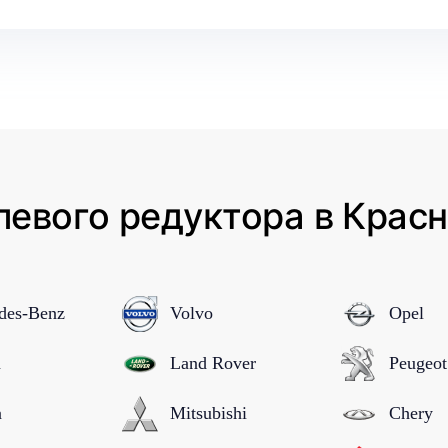
левого редуктора в Красн
des-Benz
Volvo
Opel
n
Land Rover
Peugeot
a
Mitsubishi
Chery