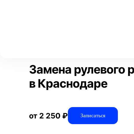
Выберите свой город
Москва
Главная
Услуги
Отзывы
Автосервис
Рулевое управлен
Аксай
Волгоград
Преимущества
Воронеж
Краснодар
Замена рулевого 
в Краснодаре
от 2 250 ₽
Записаться