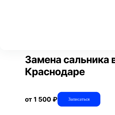
Выберите свой город
Москва
Главная
Услуги
Отзывы
Автосервис
Рулевое управлен
Аксай
Волгоград
Преимущества
Воронеж
Краснодар
Замена сальника 
Краснодаре
от 1 500 ₽
Записаться