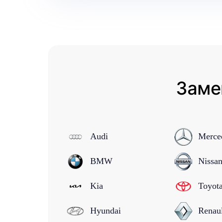
Заме
Audi
Merce
BMW
Nissa
Kia
Toyot
Hyundai
Renau