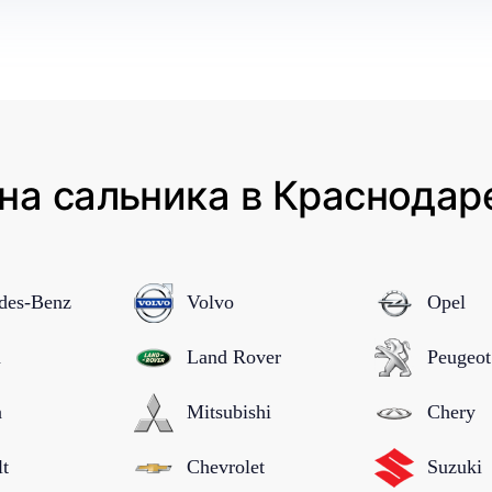
на сальника в Краснодаре
des-Benz
Volvo
Opel
n
Land Rover
Peugeot
a
Mitsubishi
Chery
lt
Chevrolet
Suzuki