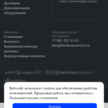
сервис и рекомендации мастера
Детейлинг
Дополнительное
оборудование
Компания
Пользовательское
соглашение
О компании
+7 861 203 33 01
Контакты
info@freshautoservice.ru
Криминалистическая
проверка
Корпоративным клиентам
©️ 2026 Fresh Auto
Веб-сайт использует cookies для обеспечания удобства
пользователей. Продолжая работу вы соглашаетесь с
Сетевое издание «Первый автомобильный маркетплейс» зарегистрировано
Пользовательским соглашение
Решением Федеральной службы по надзору в сфере связи, информационных
технологий и массовых коммуникаций (Роскомнадзор) № Эл № ФС77-84512 от
29 декабря 2022 г.
Хорошо