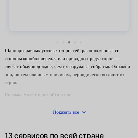
Шарниры равных угловых скоростей, расположенные со
стороны коробок передач или приводных редукторов —
служат обычно дольше, чем их наружные собратья. Однако и
они, по тем или иным причинам, периодически выходят из
строя.
Поломка может произойти из-за:
попадания внутрь узла воды или грязи — это чаще всего
Показать все
происходит при повреждении пыльников;
сильных ударных нагрузок, приводящих к деформации
13 сервисов по всей стране
компонентов шарнира;