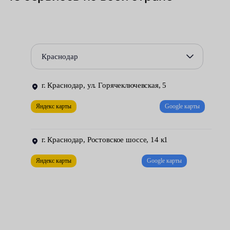
коррозионных разрушений, происходящих по причине
использования не соответствующих требованиям
производителя смазочных материалов.
Краснодар
Для замены внутреннего ШРУСа приходится полностью
демонтировать неисправный приводной вал. Эту трудоёмкую
г. Краснодар, ул. Горячеключевская, 5
работу можно выполнить лишь в условиях хорошо
оборудованной мастерской. Автомобилистов, желающих
Яндекс карты
Google карты
оперативно устранить возникшую проблему и качественно
отремонтировать свою машину за разумную плату, мы
г. Краснодар, Ростовское шоссе, 14 к1
приглашаем в сервисные центры Fresh Auto.
Яндекс карты
Google карты