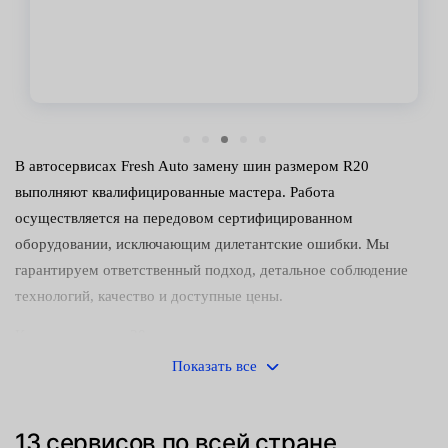
В автосервисах Fresh Auto замену шин размером R20
выполняют квалифицированные мастера. Работа
осуществляется на передовом сертифицированном
оборудовании, исключающим дилетантские ошибки. Мы
гарантируем ответственный подход, детальное соблюдение
технологий, качество и доступные цены.
К монтажу колес 20 размера нельзя относиться как к
незначительной операции. Неправильный алгоритм действий и
Показать все
отсутствие специфических знаний может привести к
печальным последствиям:
13 сервисов по всей стране