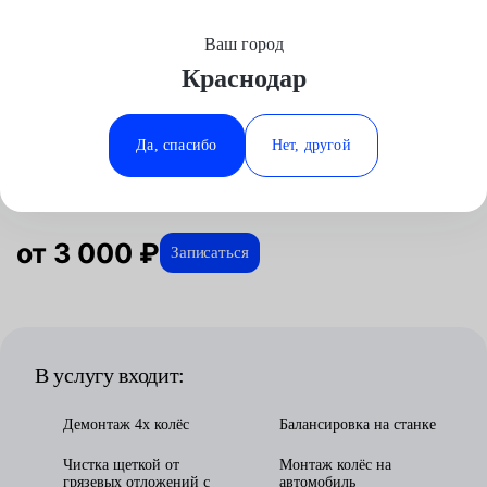
Ваш город
Выберите свой город
Краснодар
Москва
Минеральные Воды
Главная
Услуги
Отзывы
Автосервис
Шиномонтажные работы
Шиномонтаж R20
Аксай
Ростов-на-Дону
Да, спасибо
Нет, другой
Шиномонтаж R20 в Краснодаре
Волгоград
Ставрополь
Воронеж
Тюмень
Краснодар
от 3 000 ₽
Записаться
В услугу входит:
Демонтаж 4х колёс
Балансировка на станке
Чистка щеткой от
Монтаж колёс на
грязевых отложений с
автомобиль