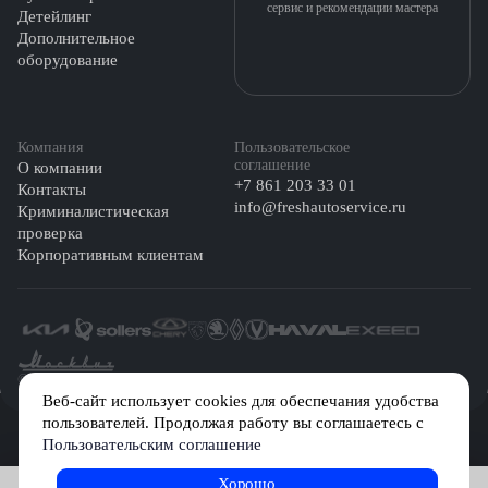
сервис и рекомендации мастера
Детейлинг
Дополнительное
оборудование
Компания
Пользовательское
соглашение
О компании
+7 861 203 33 01
Контакты
info@freshautoservice.ru
Криминалистическая
проверка
Корпоративным клиентам
©️ 2026 Fresh Auto
Веб-сайт использует cookies для обеспечания удобства
пользователей. Продолжая работу вы соглашаетесь с
Сетевое издание «Первый автомобильный маркетплейс» зарегистрировано
Пользовательским соглашение
Решением Федеральной службы по надзору в сфере связи, информационных
технологий и массовых коммуникаций (Роскомнадзор) № Эл № ФС77-84512 от
29 декабря 2022 г.
Хорошо