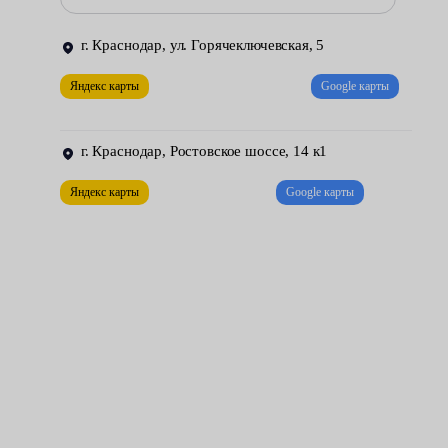
оставляемых низкосортным антифризом;
г. Краснодар, ул. Горячеключевская, 5
нарушение соосности крепления — обычно происходит
из-за неправильной установки или заводского брака, но
Яндекс карты
Google карты
бывает также по причине регулярных вибраций, что
вызывает расшатывание и образование люфтов;
г. Краснодар, Ростовское шоссе, 14 к1
коррозия — попадание внутрь механизма влаги.
Яндекс карты
Google карты
Что касается характерных признаков неисправности, то
автомеханики центров обслуживания Fresh Auto выделяют
следующие:
наличие непрерывного свиста во время работы ДВС —
указывает на поломку подшипника;
утечки антифриза — следы хладагента можно заметить на
корпусе двигателя и под машиной;
люфт помпы — достаточно пошатать шкив устройства