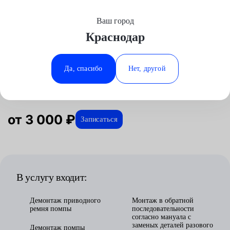
Ваш город
Выберите свой город
Краснодар
Москва
Минеральные Воды
Главная
Услуги
Отзывы
Автосервис
Техническое обслуживание
Замена помпы
Аксай
Ростов-на-Дону
Да, спасибо
Нет, другой
Замена помпы в Краснодаре
Волгоград
Ставрополь
Воронеж
Тюмень
Краснодар
от 3 000 ₽
Записаться
В услугу входит:
Демонтаж приводного
Монтаж в обратной
ремня помпы
последовательности
согласно мануала с
заменых деталей разового
Демонтаж помпы