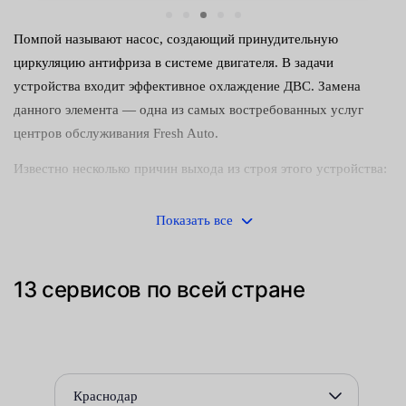
Помпой называют насос, создающий принудительную
циркуляцию антифриза в системе двигателя. В задачи
устройства входит эффективное охлаждение ДВС. Замена
данного элемента — одна из самых востребованных услуг
центров обслуживания Fresh Auto.
Известно несколько причин выхода из строя этого устройства:
разрушение подшипника — износ по мере эксплуатации;
Показать все
кавитация — образование пузырей, способных вырвать
части насоса;
13 сервисов по всей стране
истирание уплотнителей — сальника и резиновой
манжеты;
использование низкокачественного хладагента — порядка
90% насосов ломается из-за смоляных отложений,
Краснодар