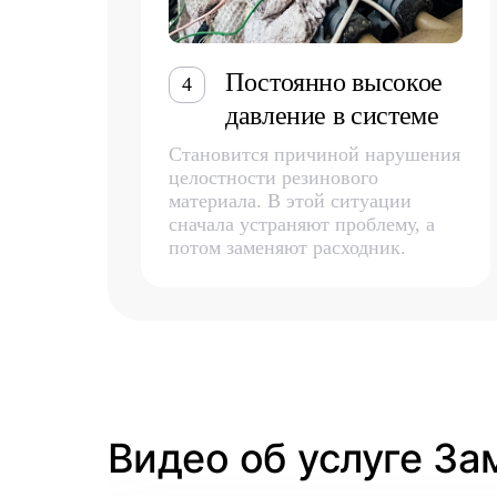
Постоянно высокое
4
давление в системе
Становится причиной нарушения
целостности резинового
материала. В этой ситуации
сначала устраняют проблему, а
потом заменяют расходник.
Видео об услуге За