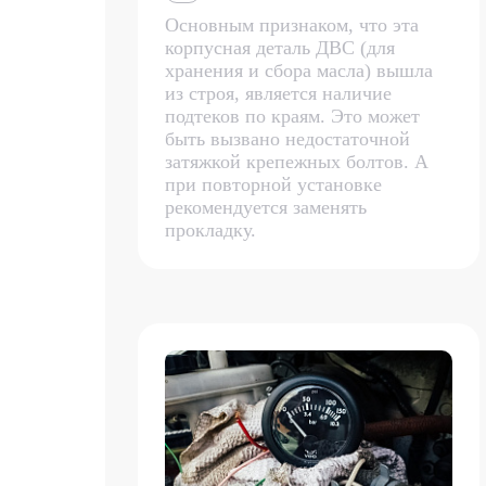
Основным признаком, что эта
корпусная деталь ДВС (для
хранения и сбора масла) вышла
из строя, является наличие
подтеков по краям. Это может
быть вызвано недостаточной
затяжкой крепежных болтов. А
при повторной установке
рекомендуется заменять
прокладку.