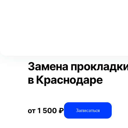
Выберите свой город
Москва
Главная
Услуги
Отзывы
Автосервис
Техническое обсл
Аксай
Волгоград
Преимущества
Воронеж
Краснодар
Замена прокладк
в Краснодаре
от 1 500 ₽
Записаться