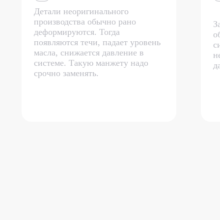
Детали неоригинального
производства обычно рано
З
деформируются. Тогда
о
появляются течи, падает уровень
с
масла, снижается давление в
н
системе. Такую манжету надо
д
срочно заменять.