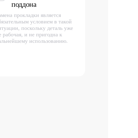
поддона
амена прокладки является
бязательным условием в такой
итуации, поскольку деталь уже
е рабочая, и не пригодна к
альнейшему использованию.