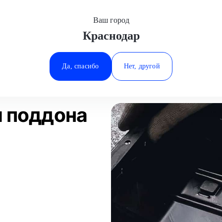
Ваш город
Краснодар
Минеральные Воды
уживание
Замена прокладки поддона
Ростов-на-Дону
Да, спасибо
Нет, другой
Ставрополь
Статьи
Отзывы
Тюмень
и поддона