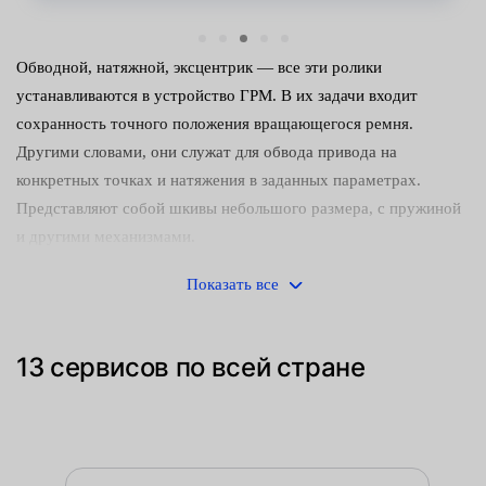
Обводной, натяжной, эксцентрик — все эти ролики
устанавливаются в устройство ГРМ. В их задачи входит
сохранность точного положения вращающегося ремня.
Другими словами, они служат для обвода привода на
конкретных точках и натяжения в заданных параметрах.
Представляют собой шкивы небольшого размера, с пружиной
и другими механизмами.
Признаки выхода из строя:
Показать все
следы ржавчины и появление трещин на поверхности;
13 сервисов по всей стране
износ подшипника;
сколы, растрескивания, ямки;
потеря соосности механизмами газораспределения;