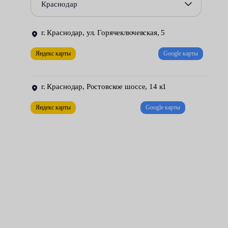
Краснодар
шум в зоне ГРМ;
нарушение установки рычага;
г. Краснодар, ул. Горячеключевская, 5
люфты и сильная вибрация.
Яндекс карты
Google карты
В сервисах Fresh Auto износ данных элементов диагностируют
г. Краснодар, Ростовское шоссе, 14 к1
поэтапно:
внешний осмотр — запускают мотор и проверяют
Яндекс карты
Google карты
передачу на биение;
проверка упругости резинового элемента;
тестирование вращения и свободного хода шкивов.