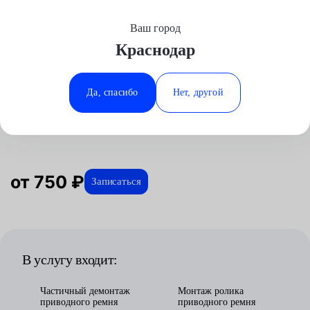
Ваш город
Выберите свой город
Краснодар
Москва
Минеральные Воды
Главная
Услуги
Отзывы
Автосервис
Техническое обслуживание
Замена ролика приводного ремня
Аксай
Ростов-на-Дону
Да, спасибо
Нет, другой
Замена ролика приводного ремня в
Волгоград
Ставрополь
Краснодаре
Воронеж
Тюмень
Краснодар
от 750 ₽
Записаться
В услугу входит:
Частичный демонтаж
Монтаж ролика
приводного ремня
приводного ремня