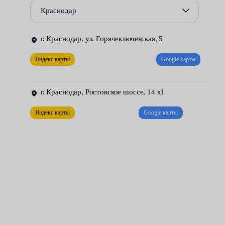
накладка прилегает к диску неплотно, наблюдается зазор;
Краснодар
сломалась пружина прижимного типа;
г. Краснодар, ул. Горячеключевская, 5
на феродо есть сколы и вмятины.
Яндекс карты
Google карты
Цена услуги в наших центрах обслуживания начинается от 900
рублей, конкретно зависит от марки и модели автомобиля.
г. Краснодар, Ростовское шоссе, 14 к1
Яндекс карты
Google карты