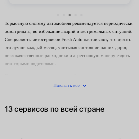
Тормозную систему автомобиля рекомендуется периодически
осматривать, во избежание аварий и экстремальных ситуаций.
Специалисты автосервисов Fresh Auto настаивают, что делать
это лучше каждый месяц, учитывая состояние наших дорог,
низкокачественные расходники и агрессивную манеру ездить
некоторыми водителями.
Передние колодки изнашиваются быстрее задних, так как
срабатывают первыми при нажатии педали водителем. По этой
Показать все
причине уже через 30-50 тыс. километров пробега
транспортного средства их нужно заменять.
13 сервисов по всей стране
Факторы, которые указывают на необходимость установки
новых башмаков:
толщина фрикционного материала менее 1,5 мм;