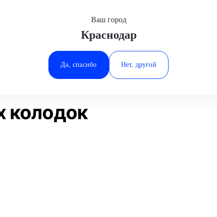
Ваш город
Краснодар
Минеральные Воды
а
Замена тормозных колодок
Ростов-на-Дону
Да, спасибо
Нет, другой
Ставрополь
Статьи
Отзывы
Тюмень
х колодок