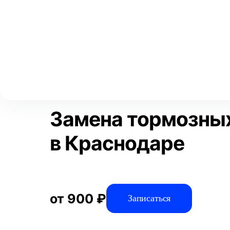
Выберите свой город
Москва
Главная
Услуги
Отзывы
Автосервис
Тормозная систем
Аксай
Волгоград
Преимущества
Воронеж
Краснодар
Замена тормозны
в Краснодаре
от 900 ₽
Записаться