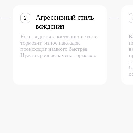
Агрессивный стиль
2
вождения
Если водитель постоянно и часто
К
тормозит, износ накладок
п
происходит намного быстрее.
в
Нужна срочная замена тормозов.
п
т
б
с