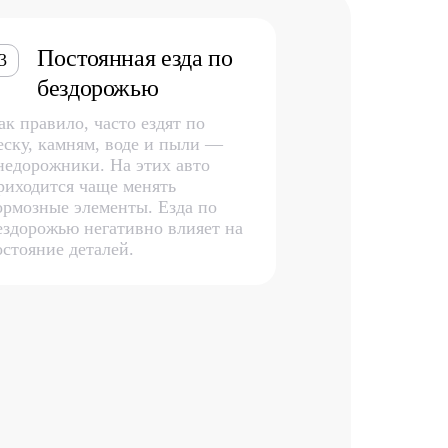
Постоянная езда по
3
бездорожью
ак правило, часто ездят по
еску, камням, воде и пыли —
недорожники. На этих авто
риходится чаще менять
ормозные элементы. Езда по
ездорожью негативно влияет на
остояние деталей.