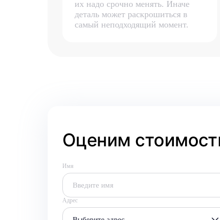
их надо срочно менять. Иначе
деталь может раскрошиться в
самый неподходящий момент.
Оценим стоимость
Имя
Адрес
Выберите адрес