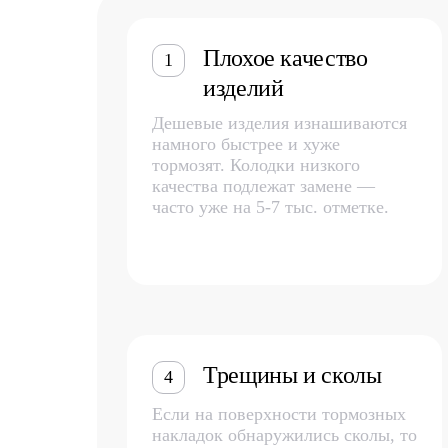
Плохое качество
1
изделий
Дешевые изделия изнашиваются
намного быстрее и хуже
тормозят. Колодки низкого
качества подлежат замене —
часто уже на 5-7 тыс. отметке.
Трещины и сколы
4
Если на поверхности тормозных
накладок обнаружились сколы, то