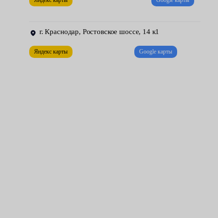
Яндекс карты
Google карты
правильный выбор, доверив выполнение ответственных работ
сотрудникам нашего техцентра.
г. Краснодар, Ростовское шоссе, 14 к1
Яндекс карты
Google карты