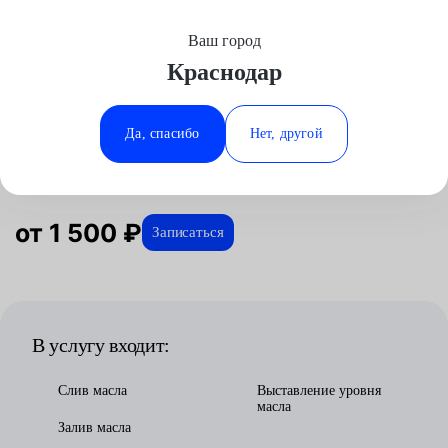
Ваш город
Выберите свой город
Краснодар
Москва
Минеральные Воды
Главная
Услуги
Отзывы
Автосервис
Трансмиссия
Обслуживание акпп
Аксай
Ростов-на-Дону
Да, спасибо
Нет, другой
Обслуживание акпп в Краснодаре
Волгоград
Ставрополь
Воронеж
Тюмень
Краснодар
от 1 500 ₽
Записаться
В услугу входит:
Слив масла
Выставление уровня
масла
Залив масла