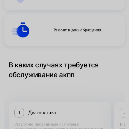
Ремонт в день обращения
В каких случаях требуется
обслуживание акпп
Диагностика
1
2
Регулярно проводимые осмотры и
В ре