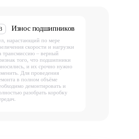
Износ подшипников
3
ул, нарастающий по мере
величения скорости и нагрузки
а трансмиссию – верный
ризнак того, что подшипники
зносились, и их срочно нужно
аменить. Для проведения
емонта в полном объёме
еобходимо демонтировать и
олностью разобрать коробку
ередач.