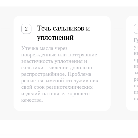
Течь сальников и
2
уплотнений
Г
у
Утечка масла через
н
повреждённые или потерявшие
п
эластичность уплотнения и
и
сальники – явление довольно
з
распространённое. Проблема
р
решается заменой отслуживших
н
свой срок резинотехнических
п
изделий на новые, хорошего
п
качества.