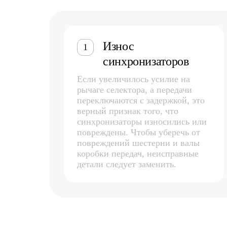
Износ
1
синхронизаторов
Если увеличилось усилие на
рычаге селектора, а передачи
переключаются с задержкой, это
верный признак того, что
синхронизаторы износились или
повреждены. Чтобы уберечь от
повреждений шестерни и валы
коробки передач, неисправные
детали следует заменить.