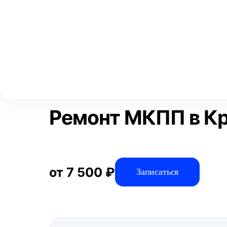
Выберите свой город
Москва
Главная
Услуги
Отзывы
Автосервис
Трансмиссия
Аксай
Волгоград
Преимущества
Воронеж
Краснодар
Ремонт МКПП в К
от 7 500 ₽
Записаться