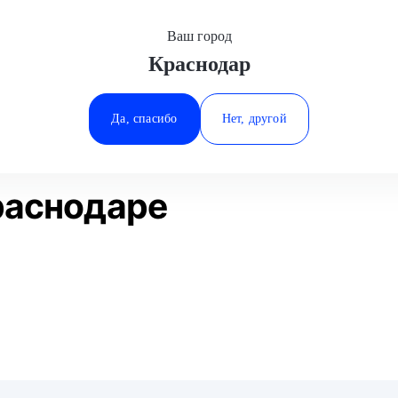
Ваш город
Краснодар
Минеральные Воды
Ремонт МКПП
Ростов-на-Дону
Да, спасибо
Нет, другой
Ставрополь
Статьи
Отзывы
Тюмень
раснодаре