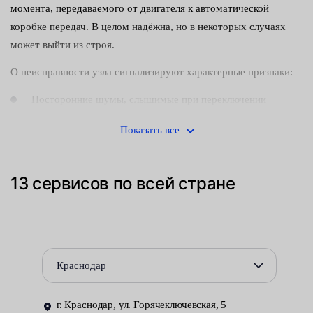
момента, передаваемого от двигателя к автоматической
коробке передач. В целом надёжна, но в некоторых случаях
может выйти из строя.
О неисправности узла сигнализируют характерные признаки:
Посторонние шумы, слышимые при переключении
передач.
Показать все
Рывки, толчки и вибрации, ощущаемые при старте с места
или на ходу.
13 сервисов по всей стране
Ухудшение разгонных характеристик автомобиля.
Полная остановка машины без возможности продолжить
движение.
Краснодар
Во всех перечисленных случаях целесообразно не
ремонтировать трансформатор, а заменить на новый. Для
г. Краснодар, ул. Горячеключевская, 5
этого нужно отсоединить компоненты привода и