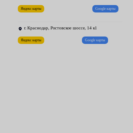
демонтировать АКПП.
Яндекс карты
Google карты
Это сложная работа, за выполнение которой не стоит браться
самостоятельно, если вы не располагаете специальными
г. Краснодар, Ростовское шоссе, 14 к1
инструментами и оборудованием, необходимыми знаниями и
навыками. Станьте клиентом нашего сервисного центра Fresh
Яндекс карты
Google карты
Auto и получите возможность произвести квалифицированное
обслуживание.