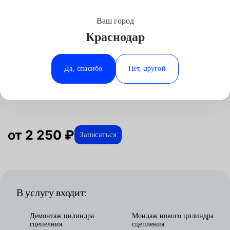
Ваш город
Выберите свой город
Краснодар
Москва
Минеральные Воды
Главная
Услуги
Отзывы
Автосервис
Трансмиссия
Замена главного цилиндра сцепления
Аксай
Ростов-на-Дону
Да, спасибо
Нет, другой
Замена главного цилиндра
Волгоград
Ставрополь
сцепления в Краснодаре
Воронеж
Тюмень
Краснодар
от 2 250 ₽
Записаться
В услугу входит:
Демонтаж цилиндра
Мондаж нового цилиндра
сцепелния
сцепления