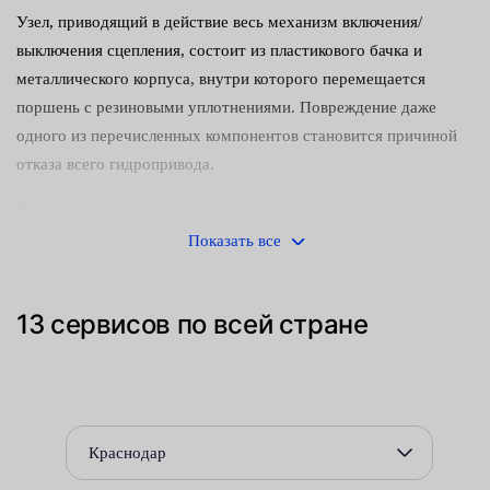
Узел, приводящий в действие весь механизм включения/
выключения сцепления, состоит из пластикового бачка и
металлического корпуса, внутри которого перемещается
поршень с резиновыми уплотнениями. Повреждение даже
одного из перечисленных компонентов становится причиной
отказа всего гидропривода.
Среди вероятных симптомов возникновения неисправностей:
Показать все
снижение уровня жидкости в бачке;
проблемы, возникающие при переключении передач.
13 сервисов по всей стране
Если ремонт цилиндра невозможен, следует полностью
заменить вышедшую из строя деталь, после чего прокачать
привод и удалить воздух, попавший в гидравлический контур.
Оперативно вернуть автомобиль в строй вы сможете,
Краснодар
воспользовавшись услугой, которую предоставляют