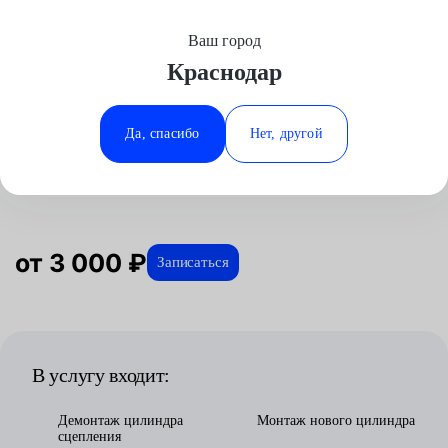
Ваш город
Выберите свой город
Краснодар
Москва
Минеральные Воды
Главная
Услуги
Отзывы
Автосервис
Трансмиссия
Замена цилиндра сцепления
Audi
Аксай
Ростов-на-Дону
Да, спасибо
Нет, другой
Замена цилиндра сцепления для
Волгоград
Ставрополь
Audi в Краснодаре
Воронеж
Тюмень
Краснодар
от 3 000 ₽
Записаться
В услугу входит:
Демонтаж цилиндра
Монтаж нового цилиндра
сцепления