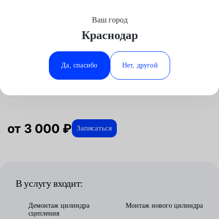
Ваш город
Выберите свой город
Краснодар
Москва
Минеральные Воды
Главная
Услуги
Отзывы
Автосервис
Трансмиссия
Замена цилиндра сцепления
ГАЗ
Аксай
Ростов-на-Дону
Да, спасибо
Нет, другой
Замена цилиндра сцепления для
Волгоград
Ставрополь
ГАЗ в Краснодаре
Воронеж
Тюмень
Краснодар
от 3 000 ₽
Записаться
В услугу входит:
Демонтаж цилиндра
Монтаж нового цилиндра
сцепления