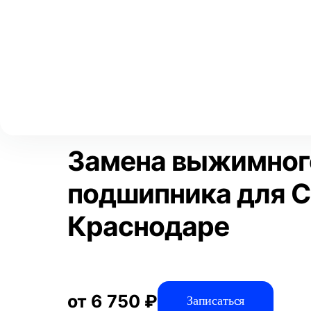
Выберите свой город
Москва
Главная
Услуги
Отзывы
Автосервис
Трансмиссия
Аксай
Волгоград
Преимущества
Воронеж
Краснодар
Замена выжимног
подшипника для Ch
Краснодаре
от 6 750 ₽
Записаться