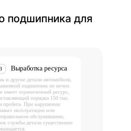
го подшипника для
Выработка ресурса
3
ак и другие детали автомобиля,
ыжимной подшипник не вечен.
н имеет ограниченный ресурс,
оставляющий порядка 150 тыс.
м пробега. При нарушении
равил эксплуатации или
еправильном обслуживании,
рок службы детали существенно
окращается.