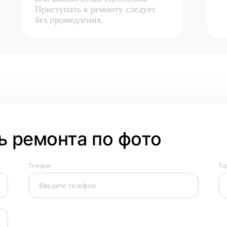
Приступать к ремонту следует
без промедления.
 ремонта по фото
Телефон
Го