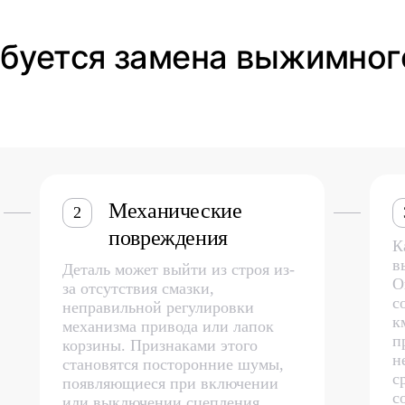
ребуется замена выжимно
Механические
2
повреждения
К
в
Деталь может выйти из строя из-
О
за отсутствия смазки,
с
неправильной регулировки
к
механизма привода или лапок
п
корзины. Признаками этого
н
становятся посторонние шумы,
с
появляющиеся при включении
с
или выключении сцепления.