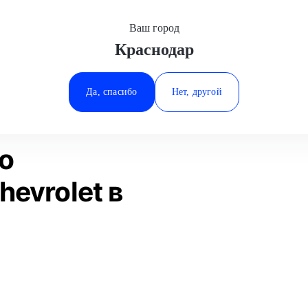
Ваш город
Краснодар
Минеральные Воды
Замена выжимного подшипника
Chevrolet
Ростов-на-Дону
Да, спасибо
Нет, другой
Ставрополь
Статьи
Отзывы
Тюмень
о
evrolet в