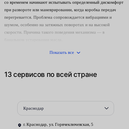
со временем начинают испытывать определенный дискомфорт
при развороте или маневрировании, когда коробка передач
перегревается. Проблема сопровождается вибрациями и
шумом, особенно на затяжных поворотах и на высокой
скорости. Причина такого поведения механизма — в
банальном устаревании масла.
Зачем менять?
Показать все
Замена смазки в крайне важном узле трансмиссии — одна из
самых недооцененных и игнорируемых процедур
13 сервисов по всей стране
технического обслуживания. Отчасти в этом виновны сами
производители — утверждающие, что заправляют с завода
«волшебный» состав, якобы рассчитанный на весь срок
службы. Но уже через 3-4 года эксплуатации неисправность
Краснодар
дает о себе знать, ведь химические процессы и распад
присадок неизбежны.
г. Краснодар, ул. Горячеключевская, 5
Данной услугой вы можете воспользоваться в сервисных