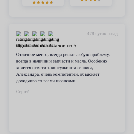
478 суток назад
 5 баллов из 5.
Стабильное кач
то, всегда решат любую проблему,
В течение 6 лет по
ичии и запчасти и масла. Особенно
сервиса. Высокий 
тить консультанта сервиса,
всегда помогал ре
очень компетентен, объясняет
автомобилем пробл
 всеми нюансами.
техобслуживанию п
срок.
Владимир