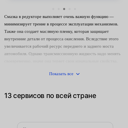
Смазка в редукторе выполняет очень важную функцию —
минимизирует трение в процессе эксплуатации механизмов.
Также она создает масляную пленку, которая защищает
внутренние детали от процесса окисления. Вследствие этого
увеличивается рабочий ресурс переднего и заднего моста
автомобиля. Однако трансмиссионную жидкость надо менять
своевременно, иначе она теряет свои изначальные свойства.
Когда нужно производить замену?
Показать все
Работники автосервисов Fresh Auto рекомендуют обслуживать
устройство каждые 50-60 тыс. км пробега. В ходе осмотра
13 сервисов по всей стране
механики проверят состояние масла и вынесут решение —
стоит его менять или нет.
С другой стороны, обновлять состав надо чаще, если машина
эксплуатируется в жестких условиях: