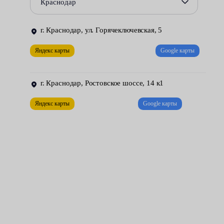
Краснодар
перевозка тяжелых грузов;
г. Краснодар, ул. Горячеключевская, 5
буксировка;
Яндекс карты
Google карты
езда по бездорожью или глубокому снегу;
езда в большом городе, с частым стоянием в пробках.
г. Краснодар, Ростовское шоссе, 14 к1
Яндекс карты
Google карты