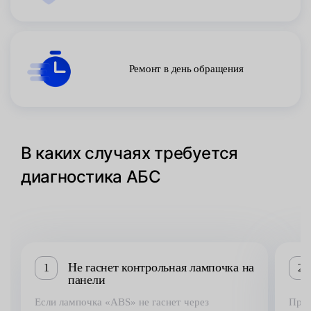
Ремонт в день обращения
В каких случаях требуется
диагностика АБС
Не гаснет контрольная лампочка на
1
2
панели
Если лампочка «ABS» не гаснет через
При 