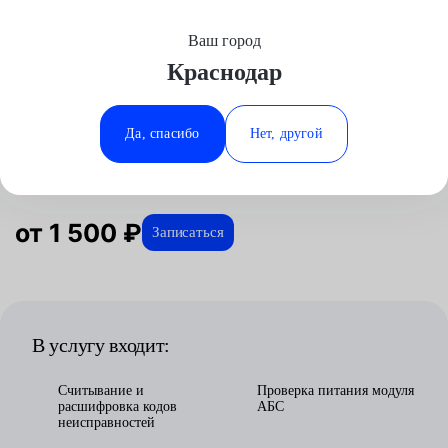
Ваш город
Выберите свой город
Краснодар
Москва
Минеральные Воды
Главная
Услуги
Отзывы
Диагностика
Диагностика авто
Диагностика АБС
Аксай
Ростов-на-Дону
Да, спасибо
Нет, другой
Диагностика АБС в Краснодаре
Волгоград
Ставрополь
Воронеж
Тюмень
Краснодар
от 1 500 ₽
Записаться
В услугу входит:
Считывание и
Проверка питания модуля
расшифровка кодов
АБС
неисправностей