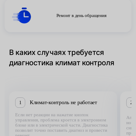
Ремонт в день обращения
В каких случаях требуется
диагностика климат контроля
Климат-контроль не работает
1
2
Если нет реакции на нажатие кнопок
Аппа
управления, проблема кроется в электронном
но т
блоке или в электрической части. Диагностика
сниж
позволит точно поставить диагноз и провести
прод
ремонт.