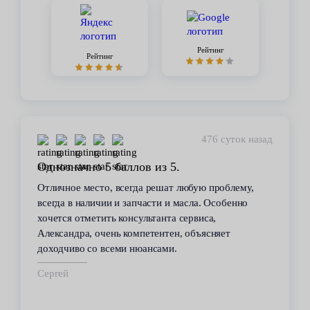
Рейтинг
Рейтинг
476 суток назад
значно 5 баллов из 5.
Стабильн
ное место, всегда решат любую проблему,
В течение 
а в наличии и запчасти и масла. Особенно
сервиса. В
ся отметить консультанта сервиса,
всегда пом
андра, очень компетентен, объясняет
автомобиле
дчиво со всеми нюансами.
техобслужи
срок.
ей
Владимир