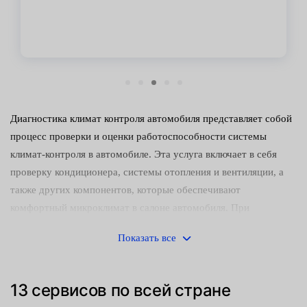
Диагностика климат контроля автомобиля представляет собой
процесс проверки и оценки работоспособности системы
климат-контроля в автомобиле. Эта услуга включает в себя
проверку кондиционера, системы отопления и вентиляции, а
также других компонентов, которые обеспечивают
комфортный микроклимат в салоне автомобиля. При
проведении диагностики используются специализированные
Показать все
инструменты и оборудование, которые позволяют выявить
неисправности и определить необходимые ремонтные работы
для восстановления работоспособности системы. Кроме того,
13 сервисов по всей стране
диагностика климат контроля может включать в себя проверку